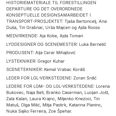
HISTORIEMATERIALE TIL FORESTILLINGEN
DEPARTURE OG DET OVERORDNEDE
KONSEPTUELLE DESIGNSAMARBEIDET I
TRANSPORT-PROSJEKTET: Tjaša Bertoncelj, Ana
Duša, Tin Grabnar, Urša Majcen og Ajda Rooss
MEDVIRKENDE: Aja Kobe, Ajda Toman
LYDDESIGNER OG SCENEMESTER: Luka Bernetič
PRODUSENT: Alja Cerar Mihajlović
LYSTEKNIKER: Gregor Kuhar
SCENETEKNIKER: Kemal Vrabac Kordiš
LEDER FOR LGL-VERKSTEDENE: Zoran Srdić
LEDERE FOR LGM- OG LGL-VERKSTEDENE: Lorena
Bukovec, Naja Bell, Branko Caserman, Lucijan Jošt,
Zala Kalan, Laura Krajnc, Miljenko Knezoci, Tin
Matuš, Olga Milić, Mitja Pastirk, Katarina Planinc,
Nuka Sajko Ferreira, Zoe Špehar.