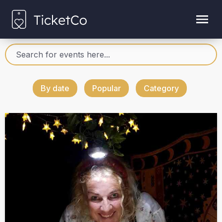
By date
Popular
Category