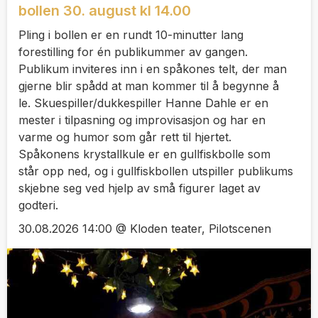
bollen 30. august kl 14.00
Pling i bollen er en rundt 10-minutter lang
forestilling for én publikummer av gangen.
Publikum inviteres inn i en spåkones telt, der man
gjerne blir spådd at man kommer til å begynne å
le. Skuespiller/dukkespiller Hanne Dahle er en
mester i tilpasning og improvisasjon og har en
varme og humor som går rett til hjertet.
Spåkonens krystallkule er en gullfiskbolle som
står opp ned, og i gullfiskbollen utspiller publikums
skjebne seg ved hjelp av små figurer laget av
godteri.
30.08.2026 14:00 @ Kloden teater, Pilotscenen